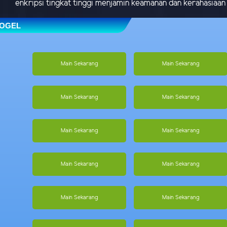
enkripsi tingkat tinggi menjamin keamanan dan kerahasia
OGEL
Main Sekarang
Main Sekarang
Main Sekarang
Main Sekarang
Main Sekarang
Main Sekarang
Main Sekarang
Main Sekarang
Main Sekarang
Main Sekarang