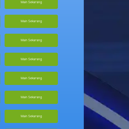
Main Sekarang
Main Sekarang
Main Sekarang
Main Sekarang
Main Sekarang
Main Sekarang
Main Sekarang