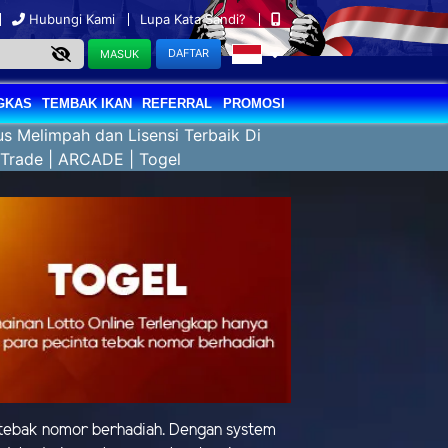
Hubungi Kami
Lupa Kata Sandi?
DAFTAR
GKAS
TEMBAK IKAN
REFERRAL
PROMOSI
s Melimpah dan Lisensi Terbaik Di
DNTrade | ARCADE | Togel
 tebak nomor berhadiah. Dengan system