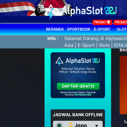
PROMO
PROM
BERANDA
SPORTBOOK
E-SPORT
SLOT
Info :
Selamat Datang di Alphaslot
Asia | E-Sport | Slots | IDN
Be
JADWAL BANK OFFLINE
M