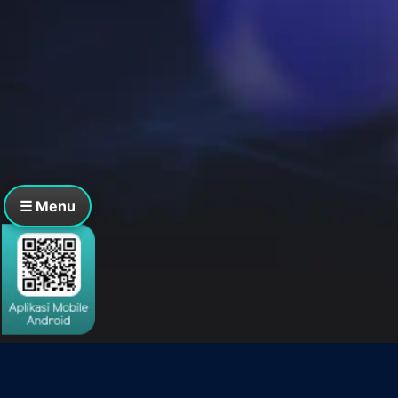
☰ Menu