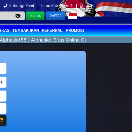
Hubungi Kami
Lupa Kata Sandi?
DAFTAR
GKAS
TEMBAK IKAN
REFERRAL
PROMOSI
phaslot Situs Online Gaming Terpercaya dengan Bonus Melim