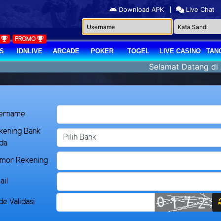
Download APK
Live Chat
O
PROMO
S
IDNLIVE
ARCADE
POKER
TOGEL
LIVE CASINO
TAN
Selamat Datang di Alphaslot88 | Al
ername
kening Bank
da
mor Rekening
ail
e Validasi