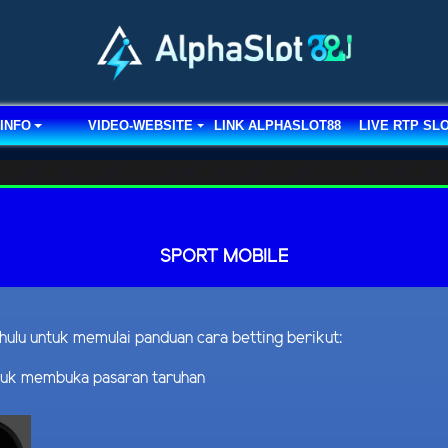
INFO
VIDEO-WEBSITE
LINK ALPHASLOT88
LIVE RTP SL
SPORT MOBILE
ahulu untuk memulai panduan cara betting berikut:
ntuk membuka pasaran taruhan