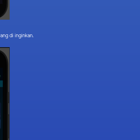
ang di inginkan.