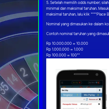
5. Setelah memilih odds number, silah
minimal dan maksimal taruhan. Masuk
maksimal taruhan, lalu klik """"Place
Nominal yang dimasukan ke dalam kolo
Contoh nominal taruhan yang dimasuk
Rp 10.000.000 = 10.000
Rp 1.000.000 = 1.000
Rp 100.000 = 100""