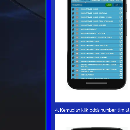
4. Kemudian klik odds number tim at