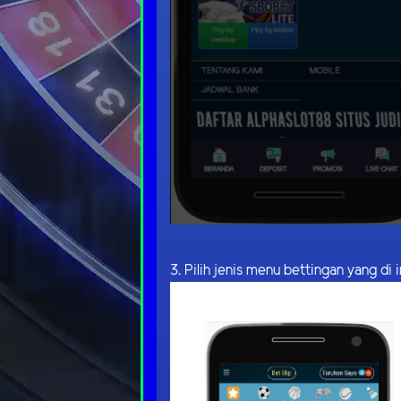
3. Pilih jenis menu bettingan yang di 